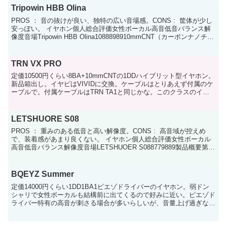
Tripowin HBB Olina
PROS ： 音の抜けが良い、独特の広い音場感。CONS : 筐体が少し
安っぽい。 イヤホン個人総合評価女性ボーカル高音低音バランス解
像度音場Tripowin HBB Olina1088898910mmCNT（カーボンナノチュ
ーブ）ドライ...
TRN VX PRO
定価10500円くらい8BA+10mmCNTの1DDハイブリット型イヤホン。
新品箱出し。イヤピはVIVIDに交換。ケーブルはとりあえず付属のケ
ーブルで。付属ケーブルはTRN TA1と同じかな。このクラスのイヤ
ホンだとたぶんリケーブルで化けそ...
LETSHUORE S08
PROS ： 重みのある低音と高い解像度。CONS : 高音域が控えめ
で、装着感があまり良くない。 イヤホン個人総合評価女性ボーカル
高音低音バランス解像度音場LETSHUOER S088779889製品概要第四
世代13mm平面駆動型ドライ...
BQEYZ Summer
定価14000円くらい1DD1BA1ピエゾドライバーのイヤホン。弱ドン
シャリで女性ボーカルも結構前に出てくるので好みに近い。ピエゾド
ライバー特有の高音が刺さる場合が多いらしいが、音量上げ過ぎなけ
ればそれほど刺さらないかも。低音はしっかり出て...