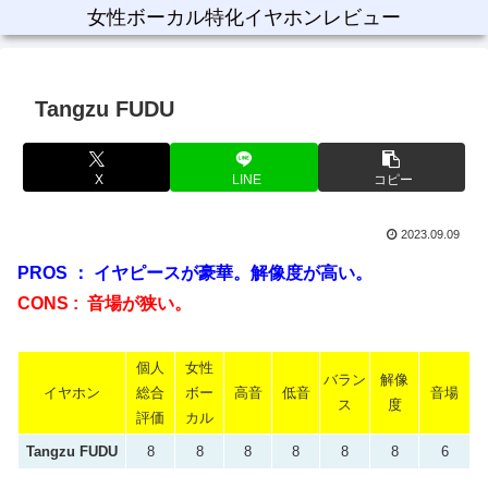
女性ボーカル特化イヤホンレビュー
Tangzu FUDU
X
LINE
コピー
2023.09.09
PROS ： イヤピースが豪華。解像度が高い。
CONS : 音場が狭い。
個人
女性
バラン
解像
イヤホン
総合
ボー
高音
低音
音場
ス
度
評価
カル
Tangzu FUDU
8
8
8
8
8
8
6