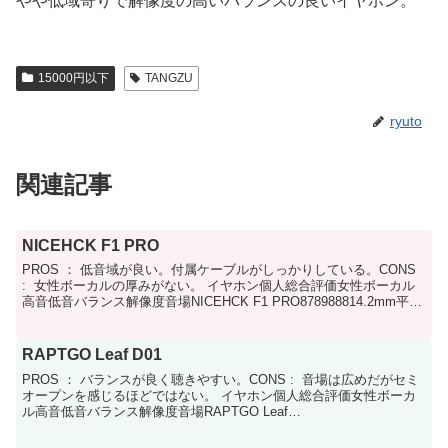
やや低域寄りで解像度の高いバランスの良いイヤホン。
15000円以下
TANGZU
ryuto
関連記事
NICEHCK F1 PRO
PROS ： 低音域が良い。付属ケーブルがしっかりしている。CONS
: 女性ボーカルの厚みがない。 イヤホン個人総合評価女性ボーカル
高音低音バランス解像度音場NICEHCK F1 PRO878988814.2mm平面
磁界駆動のイヤホン。...
RAPTGO Leaf D01
PROS ： バランスが良く聴きやすい。CONS : 音場は広めだがセミ
オープンを感じるほどではない。 イヤホン個人総合評価女性ボーカ
ル高音低音バランス解像度音場RAPTGO Leaf
D01667777710mmLCPDD搭載のイヤホン...