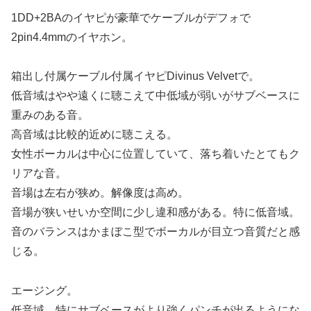
1DD+2BAのイヤピが豪華でケーブルがデフォで
2pin4.4mmのイヤホン。
箱出し付属ケーブル付属イヤピDivinus Velvetで。
低音域はやや遠くに聴こえて中低域が弱いがサブベースに
重みのある音。
高音域は比較的近めに聴こえる。
女性ボーカルは中心に位置していて、落ち着いたとてもク
リアな音。
音場は左右が狭め。解像度は高め。
音場が狭いせいか空間に少し違和感がある。特に低音域。
音のバランスはかまぼこ型でボーカルが目立つ音質だと感
じる。
エージング。
低音域、特にサブベースがより強くパンチが出るようにな