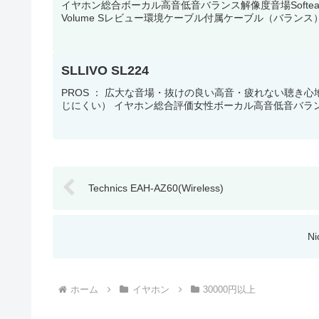
イヤホン総合ボーカル高音低音バランス解像度音場Softears Volume
Volume Sレビュー環境ケーブル付属ケーブル（バランス）イ
SLLIVO SL224
PROS ： 広大な音場・抜けの良い高音・疲れない聴き心
じにくい） イヤホン総合評価女性ボーカル高音低音バランス解像度音場S
Technics EAH-AZ60(Wireless)
N
ホーム
イヤホン
30000円以上