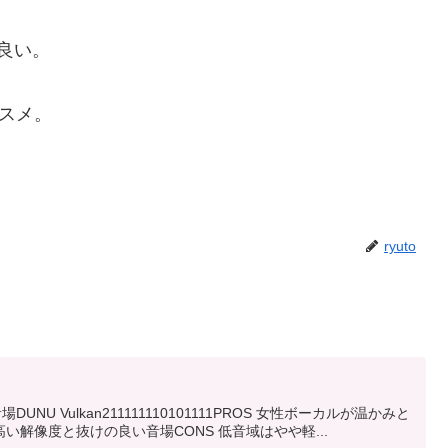
良い。
ススメ。
ryuto
Vulkan211111110101111PROS 女性ボーカルが温かみと
解像度と抜けの良い音場CONS 低音域はやや軽...