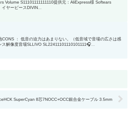
 S11101111111110提供元：AliExpress様 Softears
ヤーピースDIVIN...
地CONS ： 低音の迫力はあまりない。（低音域で音場の広さは感
LLIVO SL22411101110101111🎧...
iceHCK SuperCyan 8芯7NOCC+OCC銀合金ケーブル 3.5mm