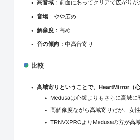
高音域
：前面にあってクリアで広がりが
音場
：やや広め
解像度
：高め
音の傾向
：中高音寄り
比較
高域寄りということで、HeartMirror
Medusaは心鏡よりもさらに高域
高解像度ながら高域寄りだが、女
TRNVXPROよりMedusaの方