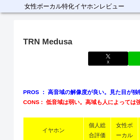
女性ボーカル特化イヤホンレビュー
TRN Medusa
X
PROS ： 高音域の解像度が良い。見た目が
CONS : 低音域は弱い。高域も人によっては
個人総
女性ボ
イヤホン
合評価
ーカル