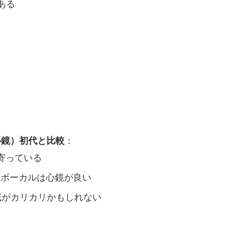
ある
（心鏡）初代と比較
：
に寄っている
性ボーカルは心鏡が良い
が高域がカリカリかもしれない