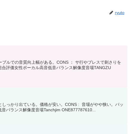
ryuto
ーブルでの音質向上幅がある。CONS ： サ行やブレスで刺さりを
合評価女性ボーカル高音低音バランス解像度音場TANGZU
としっかり出ている。価格が安い。CONS : 音場がやや狭い。パッ
解像度音場Tanchjim ONE877787610...