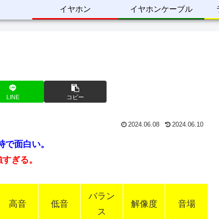
イヤホン
イヤホンケーブル
LINE
コピー
2024.06.08
2024.06.10
独特で面白い。
強すぎる。
バラン
高音
低音
解像度
音場
ス