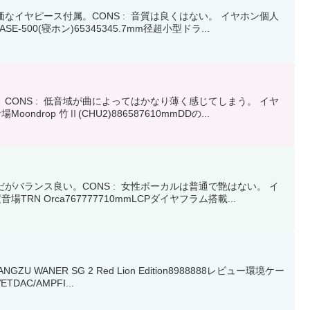
価なイヤピース付属。CONS : 音質は良くはない。 イヤホン個人
00(寝ホン)65345345.7mm径超小型ドラ...
。CONS : 低音域が曲によってはかなり薄く感じてしまう。 イヤ
op 竹Ⅱ(CHU2)886587610mmDDの...
だがバランス良い。CONS : 女性ボーカルは普通で艶はない。 イ
 Orca767777710mmLCPダイヤフラム搭載...
NER SG 2 Red Lion Edition8988888レビュー環境ケー
DAC/AMPFI...