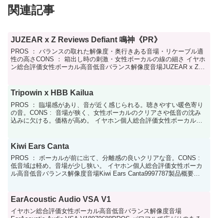
関連記事
JUZEAR x Z Reviews Defiant 鳴神《PR》
PROS ： バランスの取れた解像度・奥行きある音場・リケーブル適
性の高さCONS ： 箱出し時の刺激・女性ボーカルの線の細さ イヤホ
ン総合評価女性ボーカル高音低音バランス解像度音場JUZEAR x Z
Reviews Defiant 鳴神...
Tripowin x HBB Kailua
PROS ： 臨場感があり、音が近く感じられる。聴きやすい暖色寄り
の音。CONS : 音場が狭く、女性ボーカルのクリアさや低音の沈み
込みに欠ける。価格が高め。 イヤホン個人総合評価女性ボーカル高
音低音バランス解像度音場Tripowin x...
Kiwi Ears Canta
PROS ： ボーカルが前に出て、分離感の良いクリアな音。CONS :
低音域は軽め。音場が少し狭い。 イヤホン個人総合評価女性ボーカ
ル高音低音バランス解像度音場Kiwi Ears Canta9997787製品概要
1DD+2平面駆動ドライバ...
EarAcoustic Audio VSA V1
イヤホン総合評価女性ボーカル高音低音バランス解像度音場