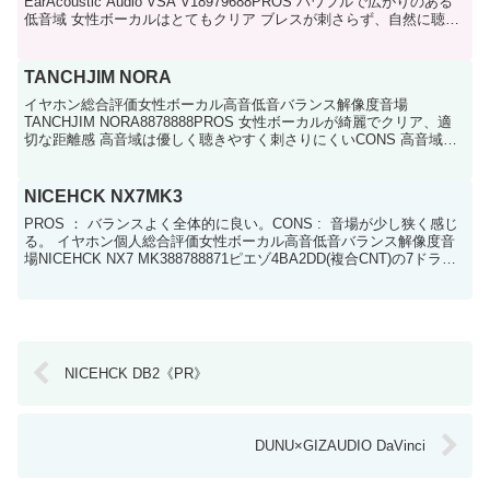
EarAcoustic Audio VSA V18979688PROS パワフルで広がりのある
低音域 女性ボーカルはとてもクリア ブレスが刺さらず、自然に聴き
取れるCONS 低音がブーミ...
TANCHJIM NORA
イヤホン総合評価女性ボーカル高音低音バランス解像度音場
TANCHJIM NORA8878888PROS 女性ボーカルが綺麗でクリア、適
切な距離感 高音域は優しく聴きやすく刺さりにくいCONS 高音域の
抜け感や伸びは控えめ 中低域がややあっさ...
NICEHCK NX7MK3
PROS ： バランスよく全体的に良い。CONS : 音場が少し狭く感じ
る。 イヤホン個人総合評価女性ボーカル高音低音バランス解像度音
場NICEHCK NX7 MK388788871ピエゾ4BA2DD(複合CNT)の7ドライ
バ搭載イヤホン...
NICEHCK DB2《PR》
DUNU×GIZAUDIO DaVinci