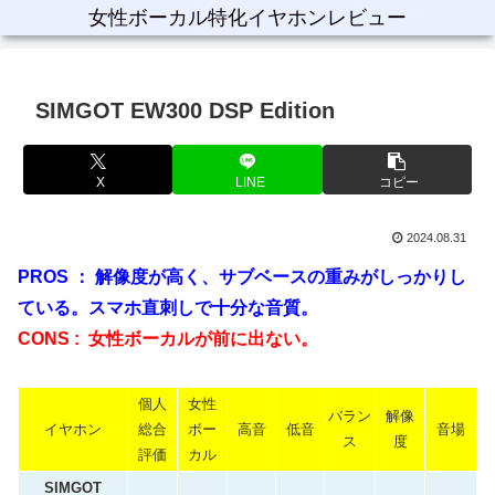
女性ボーカル特化イヤホンレビュー
SIMGOT EW300 DSP Edition
X
LINE
コピー
2024.08.31
PROS ： 解像度が高く、サブベースの重みがしっかりし
ている。スマホ直刺しで十分な音質。
CONS : 女性ボーカルが前に出ない。
個人
女性
バラン
解像
イヤホン
総合
ボー
高音
低音
音場
ス
度
評価
カル
SIMGOT