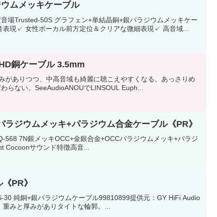
パラジウムメッキケーブル
rusted-50S グラフェン+単結晶銅+銀パラジウムメッキケー
音表現✓ 女性ボーカル前方定位＆クリアな微細表現✓ 高音域...
CUHD銅ケーブル 3.5mm
。低音の厚みがありつつ、中高音域も綺麗に聴こえやすくなる。あっさりめ
eeAudioANOUでLINSOUL Euph...
+OCCパラジウムメッキ+パラジウム合金ケーブル《PR》
568 7N銀メッキOCC+金銀合金+OCCパラジウムメッキ+パラジ
ht Cocoonサウンド特徴高音...
ル《PR》
銅+銀パラジウムケーブル99810899提供元：GY HiFi Audio
低音。重みと厚みがありタイトな輪郭。...