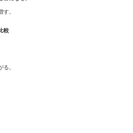
増す。
と比較
がる。
。