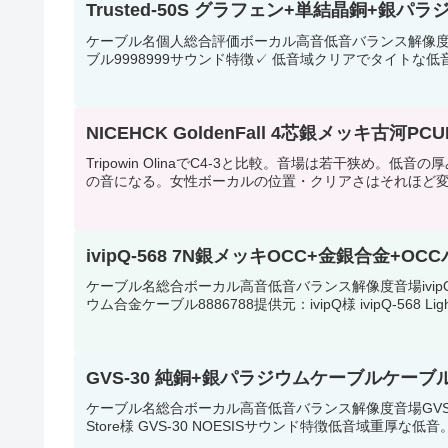
Trusted-50S グラフェン+単結晶銅+銀
ケーブル名個人総合評価ボーカル高音低音バランス解像度音場T
ブル9998999サウンド特徴✓ 低音域クリアでタイトな低
NICEHCK GoldenFall 4芯銀メッキ古河P
Tripowin OlinaでC4-3と比較。音場は若干狭め
の音になる。女性ボーカルの位置・クリアさはそれほど変わらない。S
ivipQ-568 7N銀メッキOCC+金銀合金
ケーブル名総合ボーカル高音低音バランス解像度音場ivipQ-
ウム合金ケーブル8886788提供元：ivipQ様 ivipQ-568 Lig
GVS-30 純銅+銀パラジウムケーブルケーブ
ケーブル名総合ボーカル高音低音バランス解像度音場GVS-30 純
Store様 GVS-30 NOESISサウンド特徴低音域重厚な