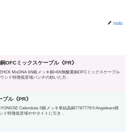
ryuto
無酸素銅OFCミックスケーブル《PR》
K MixDNA 6N銀メッキ銅+6N無酸素銅OFCミックスケーブル
xDNAサウンド特徴低音域パンチの効いた力...
ケーブル《PR》
Calendula-S銀メッキ単結晶銅7787778※Angelears様
サウンド特徴低音域ややタイトに引き...