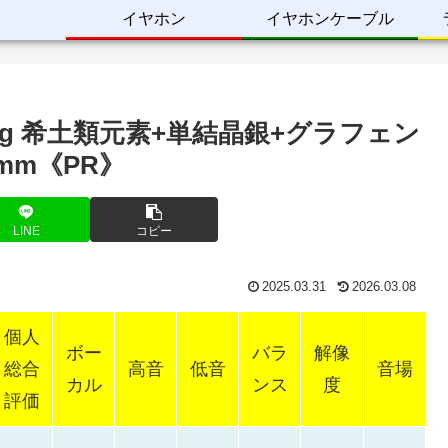
イヤホン
イヤホンケーブル
loud Ring 希土類元素+単結晶銀+グラフェン
mm《PR》
LINE
コピー
2025.03.31
2026.03.08
個人
ボー
バラ
解像
総合
高音
低音
音場
カル
ンス
度
評価