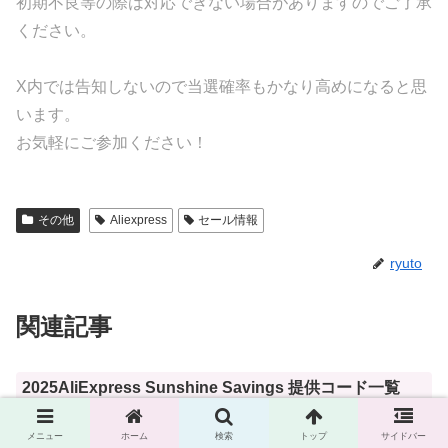
初期不良等の際は対応できない場合がありますのでご了承
ください。
X内では告知しないので当選確率もかなり高めになると思
います。
お気軽にご参加ください！
その他
Aliexpress
セール情報
ryuto
関連記事
2025AliExpress Sunshine Savings 提供コード一覧
Sunshine Savings（新緑セール）まとめページはこちら当ページの
リンクはプロモーションを含みます。ドル円145円換算で表示してい
メニュー
ホーム
検索
トップ
サイドバー
ます。Googleスプレッドシート詳細版はこちら目次 AliExpress様提