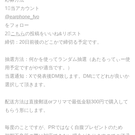
1⃣当アカウント
@earphone_fvo
をフォロー
2⃣
こちら
の投稿をいいね&リポスト
締切：20日前後のどこかで締切る予定です。
抽選方法：何かを使ってランダム抽選（あたるってぃー使
用予定ですがやや適当です。）
当選通知：Xで発表後DM致します。DMにてどれが良いか
選択して頂きます。
配送方法は直接郵送orフリマで最低金額300円で購入して
もらう形にします。
毎度のことですが、PRではなく自腹プレゼントのため