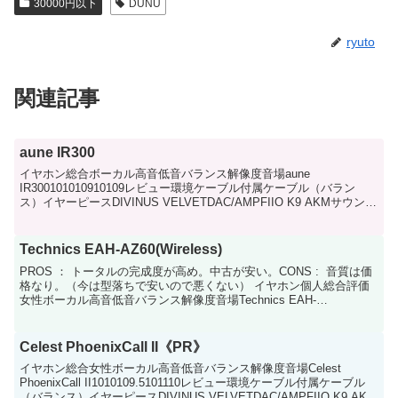
30000円以下
DUNU
ryuto
関連記事
aune IR300
イヤホン総合ボーカル高音低音バランス解像度音場aune
IR300101010910109レビュー環境ケーブル付属ケーブル（バラン
ス）イヤーピースDIVINUS VELVETDAC/AMPFIIO K9 AKMサウンド
特徴低音域やや弱めなが...
Technics EAH-AZ60(Wireless)
PROS ： トータルの完成度が高め。中古が安い。CONS : 音質は価
格なり。（今は型落ちで安いので悪くない） イヤホン個人総合評価
女性ボーカル高音低音バランス解像度音場Technics EAH-
AZ60(Wireless)777776...
Celest PhoenixCall II《PR》
イヤホン総合女性ボーカル高音低音バランス解像度音場Celest
PhoenixCall II1010109.5101110レビュー環境ケーブル付属ケーブル
（バランス）イヤーピースDIVINUS VELVETDAC/AMPFIIO K9 AK...