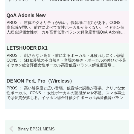
QoA Adonis New
PROS ： 筐体のクオリティが高い。低音域に迫力がある。CONS :
高音域が弱い。前作に比べて女性ボーカルが良くない。 イヤホン個
人総合評価女性ボーカル高音低音バランス解像度音場QoA Adonis
New87710788製品概要1D...
LETSHUOER DX1
PROS ： 刺さらない高音・前に出るボーカル・耳疲れしにくい設計
CONS ： 5kHz帯域の不自然さ・音場の狭さ・ボーカルの伸びが不足
イヤホン総合評価女性ボーカル高音低音バランス解像度音場
LETSHUOER DX17887787🎧 基本...
DENON PerL Pro（Wireless）
PROS ： 高い解像度と広い音場。低音域の調整が容易。クリアな女
性ボーカル。CONS ： 女性ボーカルの艶感がやや不足。スマホ再生
では音質が落ちる。イヤホン総合評価女性ボーカル高音低音バランス
解像度音場DENON PerL Pro（Wir...
Binary EP321 MEMS