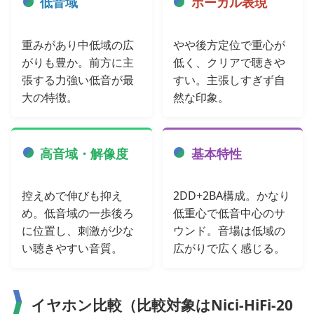
低音域
ボーカル表現
重みがあり中低域の広
やや後方定位で重心が
がりも豊か。前方に主
低く、クリアで聴きや
張する力強い低音が最
すい。主張しすぎず自
大の特徴。
然な印象。
高音域・解像度
基本特性
控えめで伸びも抑え
2DD+2BA構成。かなり
め。低音域の一歩後ろ
低重心で低音中心のサ
に位置し、刺激が少な
ウンド。音場は低域の
い聴きやすい音質。
広がりで広く感じる。
イヤホン比較（比較対象はNici-HiFi-20