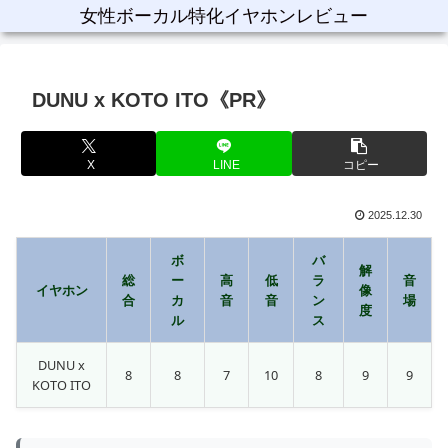
女性ボーカル特化イヤホンレビュー
DUNU x KOTO ITO《PR》
X
LINE
コピー
2025.12.30
ボ
バ
解
総
ー
高
低
ラ
音
イヤホン
像
合
カ
音
音
ン
場
度
ル
ス
DUNU x
8
8
7
10
8
9
9
KOTO ITO