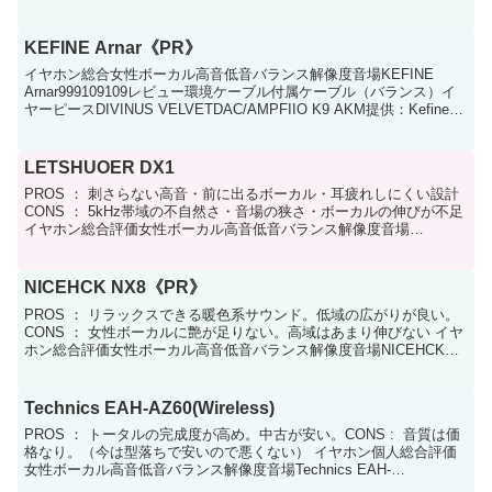
Gizaudio Chopin98899...
KEFINE Arnar《PR》
イヤホン総合女性ボーカル高音低音バランス解像度音場KEFINE
Arnar999109109レビュー環境ケーブル付属ケーブル（バランス）イ
ヤーピースDIVINUS VELVETDAC/AMPFIIO K9 AKM提供：Kefine
Offi...
LETSHUOER DX1
PROS ： 刺さらない高音・前に出るボーカル・耳疲れしにくい設計
CONS ： 5kHz帯域の不自然さ・音場の狭さ・ボーカルの伸びが不足
イヤホン総合評価女性ボーカル高音低音バランス解像度音場
LETSHUOER DX17887787🎧 基本...
NICEHCK NX8《PR》
PROS ： リラックスできる暖色系サウンド。低域の広がりが良い。
CONS ： 女性ボーカルに艶が足りない。高域はあまり伸びない イヤ
ホン総合評価女性ボーカル高音低音バランス解像度音場NICEHCK
NX88778888NICEHCK Ea...
Technics EAH-AZ60(Wireless)
PROS ： トータルの完成度が高め。中古が安い。CONS : 音質は価
格なり。（今は型落ちで安いので悪くない） イヤホン個人総合評価
女性ボーカル高音低音バランス解像度音場Technics EAH-
AZ60(Wireless)777776...