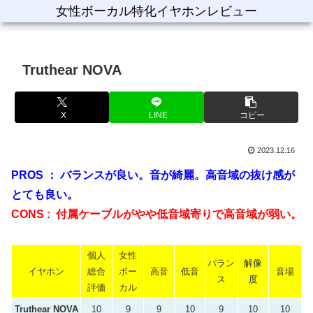
女性ボーカル特化イヤホンレビュー
Truthear NOVA
X
LINE
コピー
2023.12.16
PROS ： バランスが良い。音が綺麗。高音域の抜け感が
とても良い。
CONS : 付属ケーブルがやや低音域寄りで
高音域が弱い。
個人
女性
バラン
解像
イヤホン
総合
ボー
高音
低音
音場
ス
度
評価
カル
Truthear NOVA
10
9
9
10
9
10
10