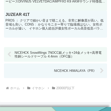
ーピースDIVINUS VELVETDAC/AMPFIIO K9 AKMサウンド特徴低音
域強さは控...
JUZEAR 41T
PROS ： クリアで細かい音まで聴こえる。非常に解像度が高い。低
音域も良い。CONS : かなりモニター寄りで臨場感はない。女性ボ
ーカルが遠い。 イヤホン個人総合評価女性ボーカル高音低音バラン
ス解像度音場JUZEAR 41T989991...
NICEHCK SnowWings 7NOCC銀メッキ+24金メッキ+高導電
性銅シールドケーブル 4.4mm（OFC版）
NICEHCK HIMALAYA《PR》
ホーム
イヤホン
20000円以下