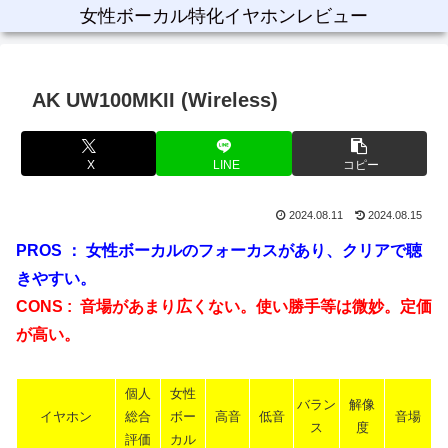
女性ボーカル特化イヤホンレビュー
AK UW100MKII (Wireless)
X
LINE
コピー
2024.08.11
2024.08.15
PROS ： 女性ボーカルのフォーカスがあり、クリアで聴
きやすい。
CONS : 音場があまり広くない。使い勝手等は微妙。定価
が高い。
個人
女性
バラン
解像
イヤホン
総合
ボー
高音
低音
音場
ス
度
評価
カル