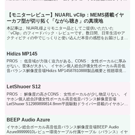
ン。箱出し、付属ケーブルのイ...
【モニターレビュー】NUARL νClip：MEMS搭載イヤ
ーカフ型が切り拓く「ながら聴き」の真境地
本記事は、NUARL様よりモニター品としてご提供いただいた
「νClip」のフィードバック・レビューです。数日間、日常生活やア
クティビティの中でじっくりと使い込んだ本音の感想をお届けしま
す。1. 装着感：イヤーカフ型の「軽快さ」と「安定性」ま...
Hidizs MP145
PROS ： 低音域が力強く迫力がある。CONS : 女性ボーカルに厚み
がない。筐体が大きい。 イヤホン個人総合評価女性ボーカル高音低
音バランス解像度音場Hidizs MP14587810888製品概要と視聴環境
14.5mm平面駆動型ドラ...
LetShuoer S12
PROS ： 解像度の高さCONS : 女性ボーカルが少し物足りない。 イ
ヤホン個人総合評価女性ボーカル高音低音バランス解像度音場
LetShuoer S12989899814.8mm平面駆動ドライバー搭載のイヤホン。
100時間エージング済...
BEEP Audio Azure
イヤホン総合ボーカル高音低音バランス解像度音場BEEP Audio
Azure99999910レビュー環境ケーブル付属ケーブル（バランス）イヤ