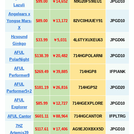
$99.00
￥14,652
N9G20FS9IEU1
JPGD10
Lazuli
Angelears x
Yongse Mars-
$89.00
￥13,172
82VC0HUUEY91
JPGD10
X
Hzsound
$33.99
￥5,031
4L6TYXUXEU63
JPGD06
Ginkgo
AFUL
$138.39
￥20,482
714HGPOLARNI
JPGD10
PolarNight
AFUL
$269.49
￥39,885
714HGP8
IFPIANK
Performer8
AFUL
$181.19
￥26,816
714HGP52
JPGD20
Performer5+2
AFUL
$85.99
￥12,727
714HGEXPLORE
JPGD10
Explorer
AFUL Cantor
$601.11
￥88,964
714HGCANTOR
IFPLTRG
7HZ
$117.61
￥17,406
AG9EJOXBXX5D
JPGD10
Artemis39