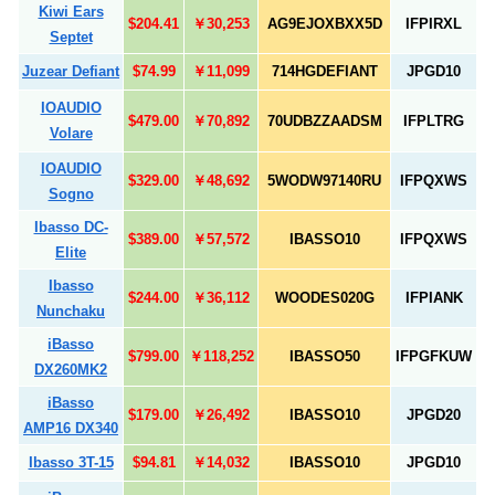
Kiwi Ears
$204.41
￥30,253
AG9EJOXBXX5D
IFPIRXL
Septet
Juzear Defiant
$74.99
￥11,099
714HGDEFIANT
JPGD10
IOAUDIO
$479.00
￥70,892
70UDBZZAADSM
IFPLTRG
Volare
IOAUDIO
$329.00
￥48,692
5WODW97140RU
IFPQXWS
Sogno
Ibasso DC-
$389.00
￥57,572
IBASSO10
IFPQXWS
Elite
Ibasso
$244.00
￥36,112
WOODES020G
IFPIANK
Nunchaku
iBasso
$799.00
￥118,252
IBASSO50
IFPGFKUW
DX260MK2
iBasso
$179.00
￥26,492
IBASSO10
JPGD20
AMP16 DX340
Ibasso 3T-15
$94.81
￥14,032
IBASSO10
JPGD10