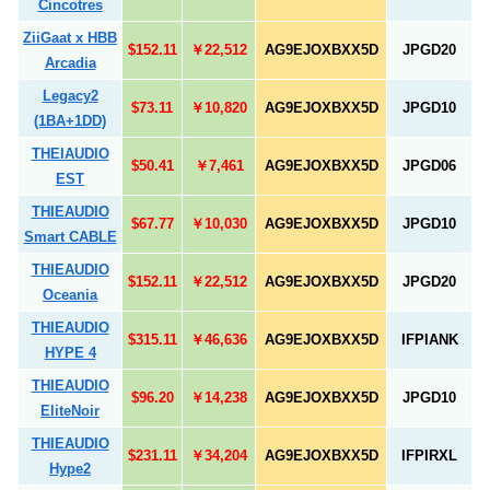
Cincotres
ZiiGaat x HBB
$152.11
￥22,512
AG9EJOXBXX5D
JPGD20
Arcadia
Legacy2
$73.11
￥10,820
AG9EJOXBXX5D
JPGD10
(1BA+1DD)
THEIAUDIO
$50.41
￥7,461
AG9EJOXBXX5D
JPGD06
EST
THIEAUDIO
$67.77
￥10,030
AG9EJOXBXX5D
JPGD10
Smart CABLE
THIEAUDIO
$152.11
￥22,512
AG9EJOXBXX5D
JPGD20
Oceania
THIEAUDIO
$315.11
￥46,636
AG9EJOXBXX5D
IFPIANK
HYPE 4
THIEAUDIO
$96.20
￥14,238
AG9EJOXBXX5D
JPGD10
EliteNoir
THIEAUDIO
$231.11
￥34,204
AG9EJOXBXX5D
IFPIRXL
Hype2