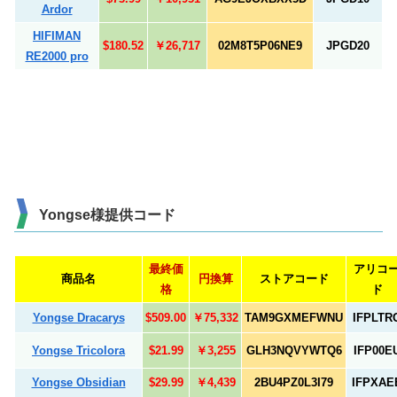
Ardor
HIFIMAN
$180.52
￥26,717
02M8T5P06NE9
JPGD20
RE2000 pro
Yongse様提供コード
最終価
アリコ
商品名
円換算
ストアコード
格
ド
Yongse Dracarys
$509.00
￥75,332
TAM9GXMEFWNU
IFPLTR
Yongse Tricolora
$21.99
￥3,255
GLH3NQVYWTQ6
IFP00E
Yongse Obsidian
$29.99
￥4,439
2BU4PZ0L3I79
IFPXAE