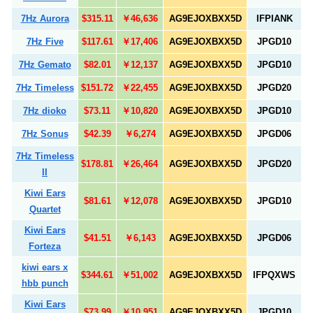
7Hz Aurora
$315.11
￥46,636
AG9EJOXBXX5D
IFPIANK
7Hz Five
$117.61
￥17,406
AG9EJOXBXX5D
JPGD10
7Hz Gemato
$82.01
￥12,137
AG9EJOXBXX5D
JPGD10
7Hz Timeless
$151.72
￥22,455
AG9EJOXBXX5D
JPGD20
7Hz dioko
$73.11
￥10,820
AG9EJOXBXX5D
JPGD10
7Hz Sonus
$42.39
￥6,274
AG9EJOXBXX5D
JPGD06
7Hz Timeless
$178.81
￥26,464
AG9EJOXBXX5D
JPGD20
II
Kiwi Ears
$81.61
￥12,078
AG9EJOXBXX5D
JPGD10
Quartet
Kiwi Ears
$41.51
￥6,143
AG9EJOXBXX5D
JPGD06
Forteza
kiwi ears x
$344.61
￥51,002
AG9EJOXBXX5D
IFPQXWS
hbb punch
Kiwi Ears
$73.99
￥10,951
AG9EJOXBXX5D
JPGD10