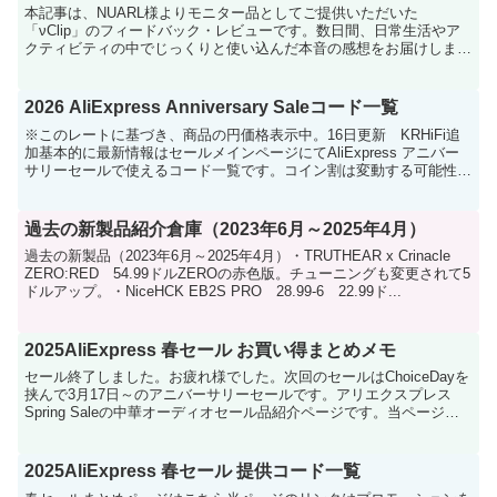
本記事は、NUARL様よりモニター品としてご提供いただいた
「νClip」のフィードバック・レビューです。数日間、日常生活やア
クティビティの中でじっくりと使い込んだ本音の感想をお届けしま
す。1. 装着感：イヤーカフ型の「軽快さ」と「安定性」ま...
2026 AliExpress Anniversary Saleコード一覧
※このレートに基づき、商品の円価格表示中。16日更新 KRHiFi追
加基本的に最新情報はセールメインページにてAliExpress アニバー
サリーセールで使えるコード一覧です。コイン割は変動する可能性が
あります。当ページのリンクはプロモーシ...
過去の新製品紹介倉庫（2023年6月～2025年4月）
過去の新製品（2023年6月～2025年4月）・TRUTHEAR x Crinacle
ZERO:RED 54.99ドルZEROの赤色版。チューニングも変更されて5
ドルアップ。・NiceHCK EB2S PRO 28.99-6 22.99ド...
2025AliExpress 春セール お買い得まとめメモ
セール終了しました。お疲れ様でした。次回のセールはChoiceDayを
挟んで3月17日～のアニバーサリーセールです。アリエクスプレス
Spring Saleの中華オーディオセール品紹介ページです。当ページの
リンクはプロモーションを含みます。...
2025AliExpress 春セール 提供コード一覧