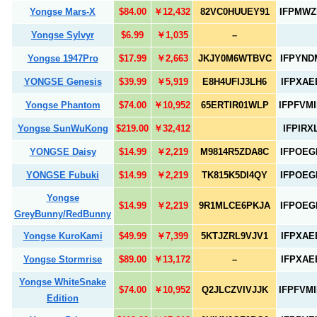
Yongse Mars-X
$84.00
￥12,432
82VC0HUUEY91
IFPMWZ
Yongse Sylvyr
$6.99
￥1,035
–
Yongse 1947Pro
$17.99
￥2,663
JKJY0M6WTBVC
IFPYND
YONGSE Genesis
$39.99
￥5,919
E8H4UFIJ3LH6
IFPXAE
Yongse Phantom
$74.00
￥10,952
65ERTIR01WLP
IFPFVM
Yongse SunWuKong
$219.00
￥32,412
IFPIRX
YONGSE Daisy
$14.99
￥2,219
M9814R5ZDA8C
IFPOEG
YONGSE Fubuki
$14.99
￥2,219
TK815K5DI4QY
IFPOEG
Yongse
$14.99
￥2,219
9R1MLCE6PKJA
IFPOEG
GreyBunny/RedBunny
Yongse KuroKami
$49.99
￥7,399
5KTJZRL9VJV1
IFPXAE
Yongse Stormrise
$89.00
￥13,172
–
IFPXAE
Yongse WhiteSnake
$74.00
￥10,952
Q2JLCZVIVJJK
IFPFVM
Edition