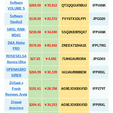
Softears
$269.00
￥39,812
QT1QQGUI5BUJ
IFPIANK
VOLUME S
Softears
$139.00
￥20,572
FVY6TX1DLFPI
JPGD20
Studio2
SMSL RAW-
$230.00
￥34,040
SSQ2K83R5QX7
IFPIANK
MDA1
D&A Alpha
$579.00
￥85,692
ZREEX732HA1E
IFPLTRG
PRO
ROSESELSA
$27.65
￥4,092
714HGAURORA
JPGD03
Aurora Ultra
OPENAUDIO
$204.99
￥30,339
IA3JAUR88BEM
IFPIRXL
SIREN
ZiiGaat x
Fresh
$191.61
￥28,358
AG9EJOXBXX5D
IFP2T9T
Reviews Arete
Ziigaat
$204.41
￥30,253
AG9EJOXBXX5D
IFPIRXL
doscinco