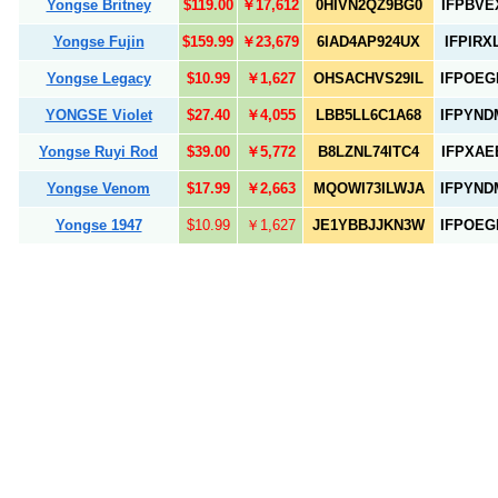
Yongse Britney
$119.00
￥17,612
0HIVN2QZ9BG0
IFPBVE
Yongse Fujin
$159.99
￥23,679
6IAD4AP924UX
IFPIRX
Yongse Legacy
$10.99
￥1,627
OHSACHVS29IL
IFPOEG
YONGSE Violet
$27.40
￥4,055
LBB5LL6C1A68
IFPYND
Yongse Ruyi Rod
$39.00
￥5,772
B8LZNL74ITC4
IFPXAE
Yongse Venom
$17.99
￥2,663
MQOWI73ILWJA
IFPYND
Yongse 1947
$10.99
￥1,627
JE1YBBJJKN3W
IFPOEG