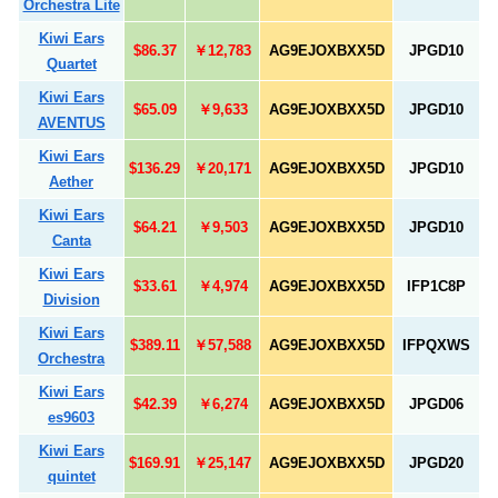
Orchestra Lite
Kiwi Ears
$86.37
￥12,783
AG9EJOXBXX5D
JPGD10
Quartet
Kiwi Ears
$65.09
￥9,633
AG9EJOXBXX5D
JPGD10
AVENTUS
Kiwi Ears
$136.29
￥20,171
AG9EJOXBXX5D
JPGD10
Aether
Kiwi Ears
$64.21
￥9,503
AG9EJOXBXX5D
JPGD10
Canta
Kiwi Ears
$33.61
￥4,974
AG9EJOXBXX5D
IFP1C8P
Division
Kiwi Ears
$389.11
￥57,588
AG9EJOXBXX5D
IFPQXWS
Orchestra
Kiwi Ears
$42.39
￥6,274
AG9EJOXBXX5D
JPGD06
es9603
Kiwi Ears
$169.91
￥25,147
AG9EJOXBXX5D
JPGD20
quintet