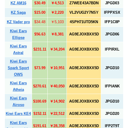
KZ AM16
$30.49
￥4,513
Z7WEE43A7BDN
JPGD03
KZ Saga
$15.00
￥2,220
VL2VUG2Y7NSY
IFPPXSX
KZ Vader pro
$34.48
￥5,103
4SPH71UTD5KN
IFP1C8P
Kiwi Ears
$56.63
￥8,381
AG9EJOXBXX5D
JPGD06
Ellipse
Kiwi Ears
$231.11
￥34,204
AG9EJOXBXX5D
IFPIRXL
Astral
Kiwi Ears
Spark Sport
$73.99
￥10,951
AG9EJOXBXX5D
JPGD10
OWS
Kiwi Ears
$270.61
￥40,050
AG9EJOXBXX5D
IFPIANK
Atheia
Kiwi Ears
$100.69
￥14,902
AG9EJOXBXX5D
JPGD10
Airoso
Kiwi Ears KE4
$152.11
￥22,512
AG9EJOXBXX5D
JPGD20
Kiwi Ears
$191.61
￥28,358
AG9EJOXBXX5D
IFP2T9T