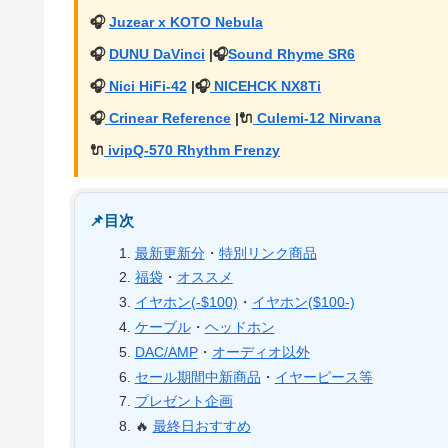
🎧
Juzear x KOTO Nebula
🎧
DUNU DaVinci
|🎧
Sound Rhyme SR6
🎧
Nici HiFi-42
|🎧
NICEHCK NX8Ti
🎧
Crinear Reference
|
🔌
Culemi-12 Nirvana
🔌
ivipQ-570 Rhythm Frenzy
📌目次
最新更新分
・
特別リンク商品
福袋
・
オススメ
イヤホン(-$100)
・
イヤホン($100-)
ケーブル
・
ヘッドホン
DAC/AMP
・
オーディオ以外
セール期間中新商品
・
イヤーピース等
プレゼント企画
🔥
最終日おすすめ