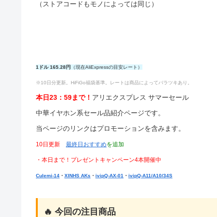
（ストアコードもモノによっては同じ）
1ドル 165.28円
（現在AliExpressの目安レート）
※10日分更新。HiFiGo福袋基準。レートは商品によってバラツキあり。
本日23：59まで！
アリエクスプレス サマーセール
中華イヤホン系セール品紹介ページです。
当ページのリンクはプロモーションを含みます。
10日更新
最終日おすすめ
を追加
・本日まで！プレゼントキャンペーン4本開催中
Culemi-14
・
XINHS AKs
・
ivipQ-AX-01
・
ivipQ-A11/A10/34S
🔥 今回の注目商品