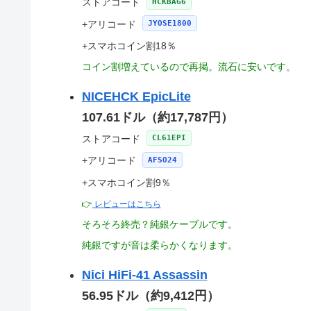
ストアコード
HCKBAG6
+アリコード
JYOSE1800
+スマホコイン割18％
コイン割増えているので再掲。流石に安いです。
NICEHCK EpicLite
107.61ドル（約17,787円）
ストアコード
CL61EPI
+アリコード
AFSO24
+スマホコイン割9％
👉
レビューはこちら
そろそろ終売？純銀ケーブルです。
純銀ですが音は柔らかくなります。
Nici HiFi-41 Assassin
56.95ドル（約9,412円）