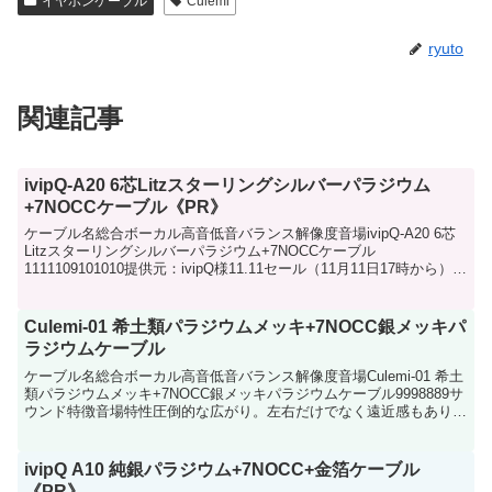
イヤホンケーブル
Culemi
ryuto
関連記事
ivipQ-A20 6芯Litzスターリングシルバーパラジウム
+7NOCCケーブル《PR》
ケーブル名総合ボーカル高音低音バランス解像度音場ivipQ-A20 6芯
Litzスターリングシルバーパラジウム+7NOCCケーブル
1111109101010提供元：ivipQ様11.11セール（11月11日17時から）で
ストアコードが発行さ...
Culemi-01 希土類パラジウムメッキ+7NOCC銀メッキパ
ラジウムケーブル
ケーブル名総合ボーカル高音低音バランス解像度音場Culemi-01 希土
類パラジウムメッキ+7NOCC銀メッキパラジウムケーブル9998889サ
ウンド特徴音場特性圧倒的な広がり。左右だけでなく遠近感もあり、
立体的な音空間を構築。高音域伸びや...
ivipQ A10 純銀パラジウム+7NOCC+金箔ケーブル
《PR》