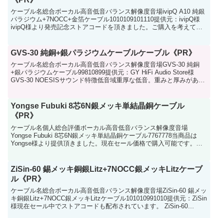
ケーブル名総合ボーカル高音低音バランス解像度音場ivipQ A10 純銀
パラジウム+7NOCC+金箔ケーブル1010109101110提供元：ivipQ様
ivipQ様より発売記念ストアコードを頂きました。ご購入を考えてい
る方はこの機会にどう...
GVS-30 純銅+銀パラジウムケーブルケーブル《PR》
ケーブル名総合ボーカル高音低音バランス解像度音場GVS-30 純銅
+銀パラジウムケーブル99810899提供元：GY HiFi Audio Store様
GVS-30 NOESISサウンド特徴低音域重厚な低音。重みと厚みがあり
タイトな輪郭。...
Yongse Fubuki 8芯6N銀メッキ単結晶銅ケーブル
《PR》
ケーブル名個人総合評価ボーカル高音低音バランス解像度音場
Yongse Fubuki 8芯6N銀メッキ単結晶銅ケーブル7767778当商品は
Yongse様より提供頂きました。現在セール価格で購入可能です。
YONGSE Fubuki 約22ドル...
ZiSin-60 錫メッキ銅銀Litz+7NOCC銀メッキLitzケーブ
ル《PR》
ケーブル名総合ボーカル高音低音バランス解像度音場ZiSin-60 錫メッ
キ銅銀Litz+7NOCC銀メッキLitzケーブル101010991010提供元：ZiSin
様現在セール中でストアコードも配布されています。 ZiSin-60
Aven...