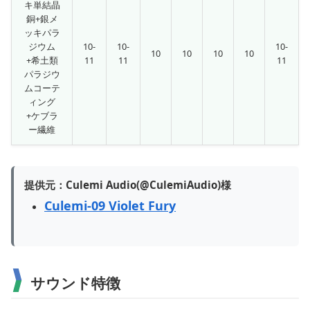
キ単結晶
銅+銀メ
ッキパラ
ジウム
10-
10-
10-
10
10
10
10
+希土類
11
11
11
パラジウ
ムコーテ
ィング
+ケブラ
ー繊維
提供元：Culemi Audio(@CulemiAudio)様
Culemi-09 Violet Fury
サウンド特徴