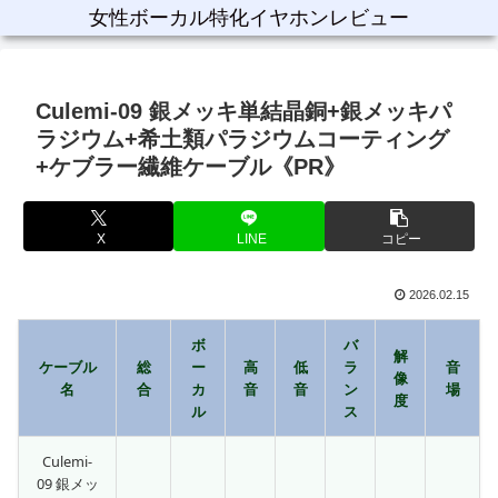
女性ボーカル特化イヤホンレビュー
Culemi-09 銀メッキ単結晶銅+銀メッキパ
ラジウム+希土類パラジウムコーティング
+ケブラー繊維ケーブル《PR》
X
LINE
コピー
2026.02.15
ボ
バ
解
ケーブル
総
ー
高
低
ラ
音
像
名
合
カ
音
音
ン
場
度
ル
ス
Culemi-
09 銀メッ