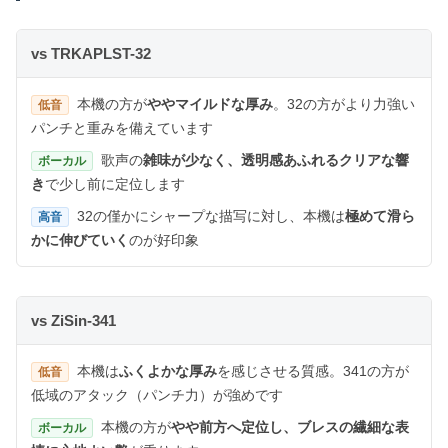
vs TRKAPLST-32
本機の方が
ややマイルドな厚み
。32の方がより力強い
低音
パンチと重みを備えています
歌声の
雑味が少なく、透明感あふれるクリアな響
ボーカル
き
で少し前に定位します
32の僅かにシャープな描写に対し、本機は
極めて滑ら
高音
かに伸びていく
のが好印象
vs ZiSin-341
本機は
ふくよかな厚み
を感じさせる質感。341の方が
低音
低域のアタック（パンチ力）が強めです
本機の方が
やや前方へ定位し、ブレスの繊細な表
ボーカル