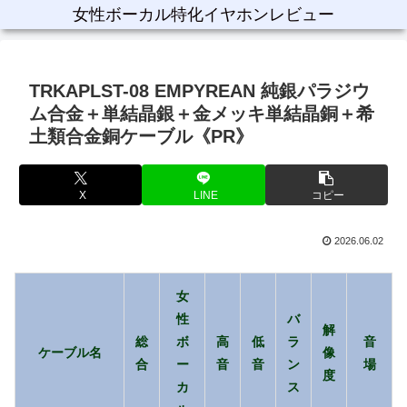
女性ボーカル特化イヤホンレビュー
TRKAPLST-08 EMPYREAN 純銀パラジウ
ム合金＋単結晶銀＋金メッキ単結晶銅＋希
土類合金銅ケーブル《PR》
X
LINE
コピー
2026.06.02
女
性
バ
解
総
ボ
高
低
ラ
音
ケーブル名
像
合
ー
音
音
ン
場
度
カ
ス