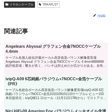
イヤホンケーブル
TRKAPLST
ryuto
関連記事
Angelears Abyssal グラフェン合金7NOCCケーブル
4.4mm
ケーブル名個人総合評価ボーカル高音低音バランス解像度音場
Angelears Abyssal グラフェン合金7NOCCケーブル 4.4mm9889899
総評低音域：響きが良く、パンチは控えめだが広がりがある。女性ボ
ーカル：重心が低く、艶感が増...
ivipQ-A09 6芯純銀パラジウム+7NOCC+金箔ケーブル
《PR》
ケーブル名総合ボーカル高音低音バランス解像度音場ivipQ-A09 6芯
純銀パラジウム+7NOCC+金箔1010109101110ケーブルレビュー150
本目提供元：ivipQ様11.11セール（11月11日17時から）でストアコー
ドが発行さ...
Nici HiFi-09 Amazing Fox パラジウムメッキオイル含浸