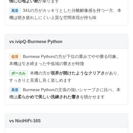
情に心地よい艶
が乗ります
341の方がカッキリとした分離解像感を持つ一方、本
高音
機は聴き疲れしにくい上質な空間表現が持ち味
vs ivipQ-Burmese Python
Burmese Pythonの方が下位の重みでやや勝る印象。
低音
本機は引き締まった中低域の響きが特徴
本機の方が
視界が開けたようなクリアさ
があり、
ボーカル
すっきりと見通し良く楽しめます
Burmese Pythonの主張の強いシャープさに比べ、本
高音
機は
柔らかめで美しい洗練された響き
を聴かせます
vs NiciHiFi-16S