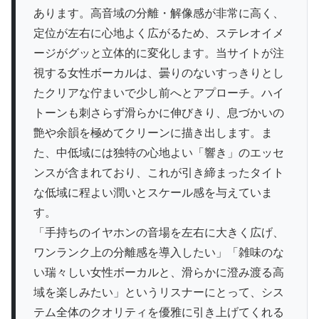
あります。高音域の分離・解像感が非常に高く、
定位が左右に心地よく広がるため、ステレオイメ
ージがグッと立体的に変化します。当サイトが注
視する女性ボーカルは、曇りのないすっきりとし
たクリアな佇まいで少し前へとアプローチ。ハイ
トーンも刺さらず滑らかに伸びきり、息づかいの
艶や余韻を極めてクリーンに描き出します。ま
た、中低域には独特の心地よい「響き」のエッセ
ンスが含まれており、これが引き締まったタイト
な低域に程よい潤いとスケール感を与えていま
す。
「手持ちのイヤホンの音場を左右に大きく広げ、
ワンランク上の分離感を導入したい」「雑味のな
い瑞々しい女性ボーカルと、滑らかに澄み渡る高
域を楽しみたい」というリスナーにとって、シス
テム全体のクオリティを優雅に引き上げてくれる