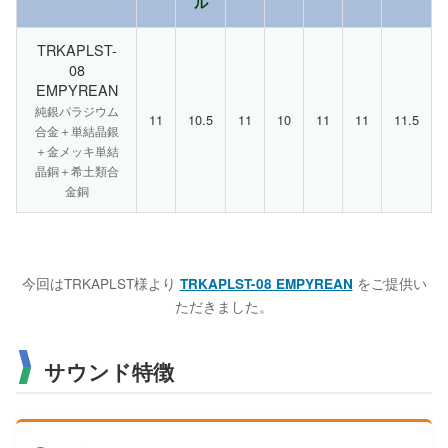
ル
TRKAPLST-
08
EMPYREAN
純銀パラジウム
11
10.5
11
10
11
11
11.5
合金＋単結晶銀
＋金メッキ単結
晶銅＋希土類合
金銅
今回はTRKAPLST様より
をご提供い
TRKAPLST-08 EMPYREAN
ただきました。
サウンド特徴