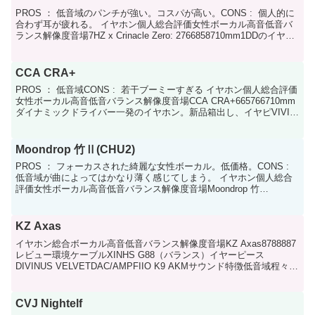
PROS ： 低音域のパンチが強い。コスパが高い。CONS : 個人的に
合わず耳が疲れる。 イヤホン個人総合評価女性ボーカル高音低音バ
ランス解像度音場7HZ x Crinacle Zero: 2766858710mm1DDのイヤホ
ン。箱出...
CCA CRA+
PROS ： 低音域CONS : 若干ブーミーすぎる イヤホン個人総合評価
女性ボーカル高音低音バランス解像度音場CCA CRA+665766710mm
ダイナミックドライバー一発のイヤホン。新品箱出し、イヤピVIVID
で。一聴して低音が強め...
Moondrop 竹Ⅱ(CHU2)
PROS ： フォーカスされた綺麗な女性ボーカル。低価格。CONS :
低音域が曲によってはかなり薄く感じてしまう。 イヤホン個人総合
評価女性ボーカル高音低音バランス解像度音場Moondrop 竹
Ⅱ(CHU2)886587610mmDDの...
KZ Axas
イヤホン総合ボーカル高音低音バランス解像度音場KZ Axas8788887
レビュー環境ケーブルXINHS G88（バランス）イヤーピース
DIVINUS VELVETDAC/AMPFIIO K9 AKMサウンド特徴低音域程々の
重みとパンチ感が...
CVJ Nightelf