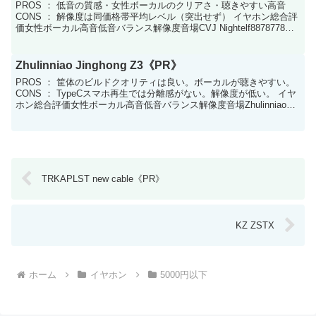
PROS ： 低音の質感・女性ボーカルのクリアさ・聴きやすい高音
CONS ： 解像度は同価格帯平均レベル（突出せず） イヤホン総合評
価女性ボーカル高音低音バランス解像度音場CVJ Nightelf8878778🎧
基本構成+視聴環境ドライバ...
Zhulinniao Jinghong Z3《PR》
PROS ： 筐体のビルドクオリティは良い。ボーカルが聴きやすい。
CONS ： TypeCスマホ再生では分離感がない。解像度が低い。 イヤ
ホン総合評価女性ボーカル高音低音バランス解像度音場Zhulinniao
Jinghong Z36756...
TRKAPLST new cable《PR》
KZ ZSTX
ホーム
イヤホン
5000円以下