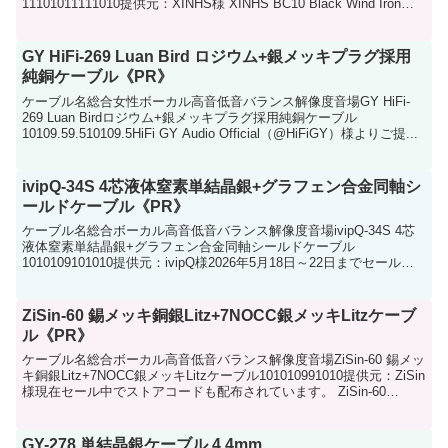
11101011111010提供元：XINHS様 XINHS BC10 Black Wind Iron
Ca...
GY HiFi-269 Luan Bird ロジウム+銀メッキプラグ採用
純銅ケーブル《PR》
ケーブル名総合女性ボーカル高音低音バランス解像度音場GY HiFi-
269 Luan Birdロジウム+銀メッキプラグ採用純銅ケーブル
10109.59.510109.5HiFi GY Audio Official（@HiFiGY）様よりご提...
ivipQ-34S 4芯液体窒素単結晶銀+グラフェン合金同軸シ
ールドケーブル《PR》
ケーブル名総合ボーカル高音低音バランス解像度音場ivipQ-34S 4芯
液体窒素単結晶銀+グラフェン合金同軸シールドケーブル
1010109101010提供元：ivipQ様2026年5月18日～22日までセール中
です。お見逃し無く。 ivip...
ZiSin-60 錫メッキ銅銀Litz+7NOCC銀メッキLitzケーブ
ル《PR》
ケーブル名総合ボーカル高音低音バランス解像度音場ZiSin-60 錫メッ
キ銅銀Litz+7NOCC銀メッキLitzケーブル101010991010提供元：ZiSin
様現在セール中でストアコードも配布されています。 ZiSin-60
Aven...
GY-278 単結晶銀ケーブル 4.4mm