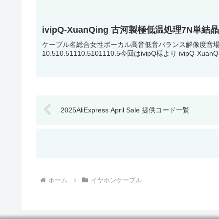
ivipQ-XuanQing 古河製極低温処理7N単
ケーブル名総合女性ボーカル高音低音バランス解像度音場ivip
10.510.51110.5101110.5今回はivipQ様より ivipQ
2025AliExpress April Sale 提供コード一覧
ホーム
イヤホンケーブル