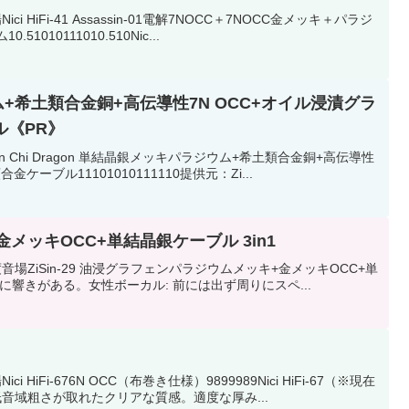
Fi-41 Assassin-01電解7NOCC＋7NOCC金メッキ＋パラジ
0111010.510Nic...
ラジウム+希土類合金銅+高伝導性7N OCC+オイル浸漬グラ
ル《PR》
Chi Dragon 単結晶銀メッキパラジウム+希土類合金銅+高伝導性
ーブル11101010111110提供元：Zi...
金メッキOCC+単結晶銀ケーブル 3in1
ZiSin-29 油浸グラフェンパラジウムメッキ+金メッキOCC+単
低域に響きがある。女性ボーカル: 前には出ず周りにスペ...
i-676N OCC（布巻き仕様）9899989Nici HiFi-67（※現在
域粗さが取れたクリアな質感。適度な厚み...