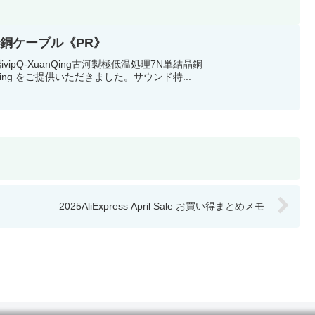
結晶銅ケーブル《PR》
Q-XuanQing古河製極低温処理7N単結晶銅
-XuanQing をご提供いただきました。サウンド特...
2025AliExpress April Sale お買い得まとめメモ