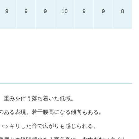
9
9
9
10
9
9
8
、重みを伴う落ち着いた低域。
のある表現。若干腰高になる傾向もある。
ハッキリした音で広がりも感じられる。