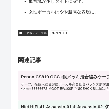
低音域が少しタイトに変化。
女性ボーカルはやや腰高な表現に。
イヤホンケーブル
Nici HiFi
関連記事
Penon CS819 OCC+銀メッキ混合編みケーブ
ケーブル名個人総合評価ボーカル高音低音バランス解像度音場P
4.4mm6666667SIMGOT EW100PでNICEHCK Bl
Nici HiFi-41 Assassin-01 & Assassin-02