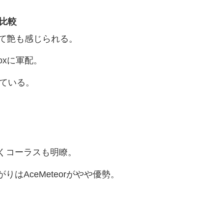
xと比較
に出て艶も感じられる。
oxに軍配。
している。
。
くコーラスも明瞭。
はAceMeteorがやや優勢。