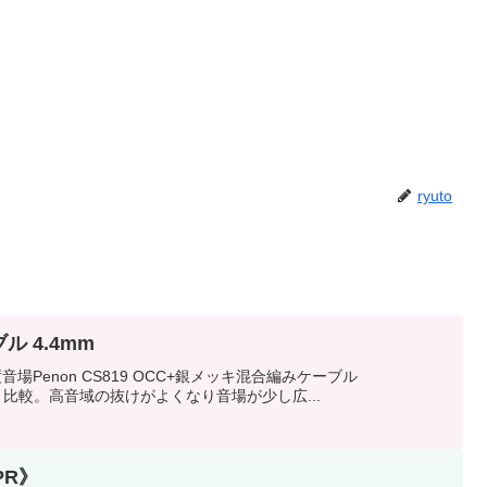
ryuto
ル 4.4mm
enon CS819 OCC+銀メッキ混合編みケーブル
ackCatと比較。高音域の抜けがよくなり音場が少し広...
《PR》