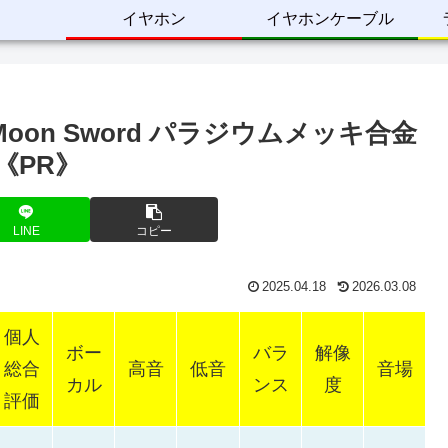
イヤホン
イヤホンケーブル
t Cold Moon Sword パラジウムメッキ合金
《PR》
LINE
コピー
2025.04.18
2026.03.08
個人
ボー
バラ
解像
総合
高音
低音
音場
カル
ンス
度
評価